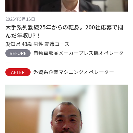
2026年5月15日
大手系列勤続25年からの転身。200社応募で掴
んだ年収UP！
愛知県 43歳 男性 転職コース
自動車部品メーカープレス機オペレータ
BEFORE
ー
外資系企業マシニングオペレーター
AFTER