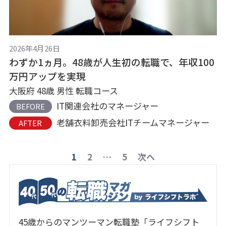
2026年4月26日
わずか1ヵ月。48歳が人生初の転職で、年収100
万円アップを実現
大阪府 48歳 男性 転職コース
IT関連会社のマネージャー
BEFORE
老舗衣料卸売会社ITチームマネージャー
AFTER
投
1
2
…
5
次へ
稿
の
ペ
45歳からのマンツーマン転職塾「ライフシフト